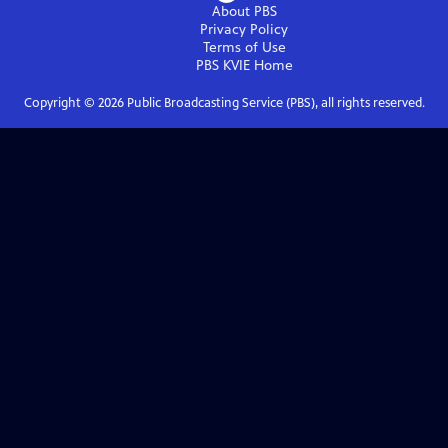
About PBS
Privacy Policy
Terms of Use
PBS KVIE
Home
Copyright ©
2026
Public Broadcasting Service (PBS), all rights reserved.