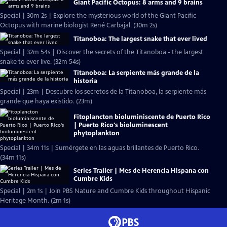
Giant Pacific Octopus: 8 arms and 9 brains
Special | 30m 2s | Explore the mysterious world of the Giant Pacific
Octopus with marine biologist René Carbajal. (30m 2s)
Titanoboa: The largest snake that ever lived
Special | 32m 54s | Discover the secrets of the Titanoboa - the largest
snake to ever live. (32m 54s)
Titanoboa: La serpiente más grande de la
historia
Special | 23m | Descubre los secretos de la Titanoboa, la serpiente más
grande que haya existido. (23m)
Fitoplancton bioluminiscente de Puerto Rico
| Puerto Rico's bioluminescent
phytoplankton
Special | 34m 11s | Sumérgete en las aguas brillantes de Puerto Rico.
(34m 11s)
Series Trailer | Mes de Herencia Hispana con
Cumbre Kids
Special | 2m 1s | Join PBS Nature and Cumbre Kids throughout Hispanic
Heritage Month. (2m 1s)