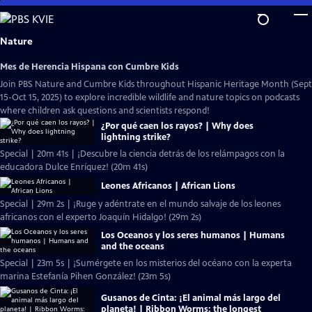
Skip
to
Main
Nature
Content
Mes de Herencia Hispana con Cumbre Kids
Join PBS Nature and Cumbre Kids throughout Hispanic Heritage Month (Sept
15-Oct 15, 2025) to explore incredible wildlife and nature topics on podcasts
where children ask questions and scientists respond!
¿Por qué caen los rayos? | Why does
lightning strike?
Special | 20m 41s | ¡Descubre la ciencia detrás de los relámpagos con la
educadora Dulce Enríquez! (20m 41s)
Leones Africanos | African Lions
Special | 29m 2s | ¡Ruge y adéntrate en el mundo salvaje de los leones
africanos con el experto Joaquín Hidalgo! (29m 2s)
Los Oceanos y los seres humanos | Humans
and the oceans
Special | 23m 5s | ¡Sumérgete en los misterios del océano con la experta
marina Estefanía Pihen González! (23m 5s)
Gusanos de Cinta: ¡El animal más largo del
planeta! | Ribbon Worms: the longest